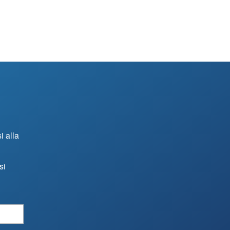
i alla
si