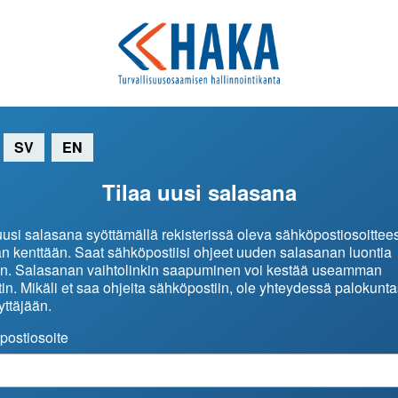
SV
EN
Tilaa uusi salasana
uusi salasana syöttämällä rekisterissä oleva sähköpostiosoittees
n kenttään. Saat sähköpostiisi ohjeet uuden salasanan luontia
en. Salasanan vaihtolinkin saapuminen voi kestää useamman
in. Mikäli et saa ohjeita sähköpostiin, ole yhteydessä palokunta
ttäjään.
postiosoite