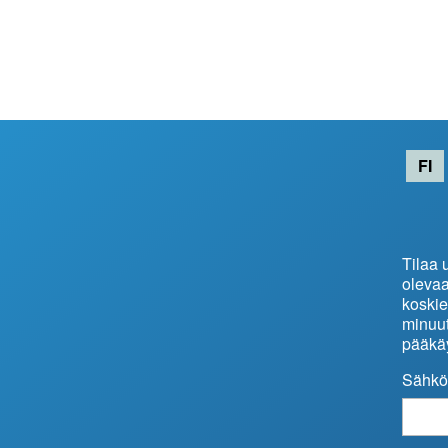
FI
Tilaa 
olevaa
koski
minuut
pääkäy
Sähkö